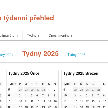
a týdenní přehled
ajímavé dny
Týdny
Dnes jmeniny
Tydny 2025
dny 2024 «
» Tydny 2026
Tydny 2025 Únor
Tydny 2025 Brezen
N
Týden
P
Ú
S
C
P
S
N
Týden
P
Ú
S
C
P
S
5
9
27
28
29
30
31
1
2
24
25
26
27
28
1
6
10
2
3
4
5
6
7
8
9
3
4
5
6
7
8
7
11
9
10
11
12
13
14
15
16
10
11
12
13
14
15
8
12
6
17
18
19
20
21
22
23
17
18
19
20
21
22