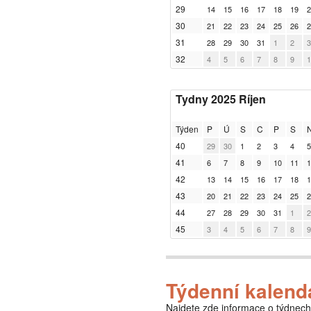
29
14
15
16
17
18
19
2
30
21
22
23
24
25
26
2
31
28
29
30
31
1
2
3
32
4
5
6
7
8
9
1
Tydny 2025 Ríjen
Týden
P
Ú
S
C
P
S
40
29
30
1
2
3
4
5
41
6
7
8
9
10
11
1
42
13
14
15
16
17
18
1
43
20
21
22
23
24
25
2
44
27
28
29
30
31
1
2
45
3
4
5
6
7
8
9
Týdenní kalendá
Najdete zde informace o týdnech