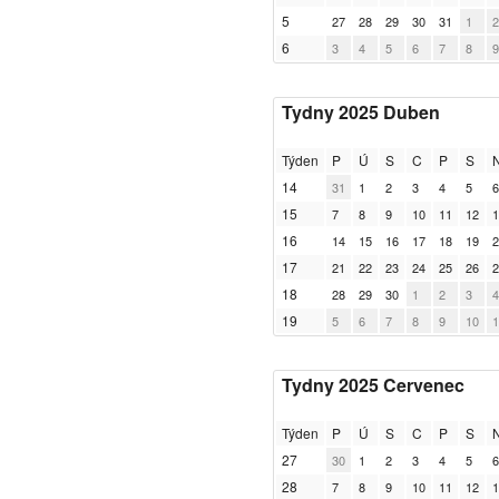
5
27
28
29
30
31
1
2
6
3
4
5
6
7
8
9
Tydny 2025 Duben
Týden
P
Ú
S
C
P
S
14
31
1
2
3
4
5
6
15
7
8
9
10
11
12
1
16
14
15
16
17
18
19
2
17
21
22
23
24
25
26
2
18
28
29
30
1
2
3
4
19
5
6
7
8
9
10
1
Tydny 2025 Cervenec
Týden
P
Ú
S
C
P
S
27
30
1
2
3
4
5
6
28
7
8
9
10
11
12
1