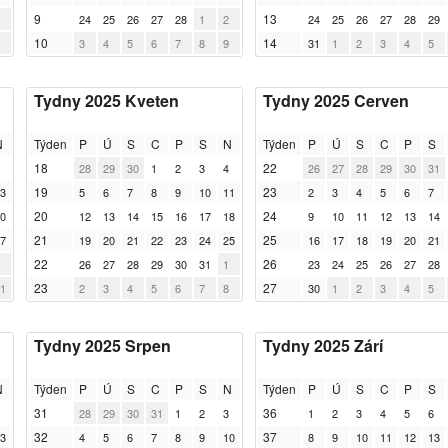
9
13
24
25
26
27
28
1
2
24
25
26
27
28
29
10
14
3
4
5
6
7
8
9
31
1
2
3
4
5
Tydny 2025 Kveten
Tydny 2025 Cerven
N
Týden
P
Ú
S
C
P
S
N
Týden
P
Ú
S
C
P
S
18
22
28
29
30
1
2
3
4
26
27
28
29
30
31
19
23
3
5
6
7
8
9
10
11
2
3
4
5
6
7
20
24
0
12
13
14
15
16
17
18
9
10
11
12
13
14
21
25
7
19
20
21
22
23
24
25
16
17
18
19
20
21
22
26
26
27
28
29
30
31
1
23
24
25
26
27
28
23
27
1
2
3
4
5
6
7
8
30
1
2
3
4
5
Tydny 2025 Srpen
Tydny 2025 Zárí
N
Týden
P
Ú
S
C
P
S
N
Týden
P
Ú
S
C
P
S
31
36
28
29
30
31
1
2
3
1
2
3
4
5
6
32
37
3
4
5
6
7
8
9
10
8
9
10
11
12
13