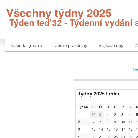
Všechny týdny 2025
Týden teď 32 - Týdenní vydání 
Kalendár jmen
Ceské prázdniny
Vlajkove dny
Z
Ty
Tydny 2025 Leden
Týden
P
Ú
S
C
P
S
1
30
31
1
2
3
4
5
2
6
7
8
9
10
11
1
3
13
14
15
16
17
18
1
4
20
21
22
23
24
25
2