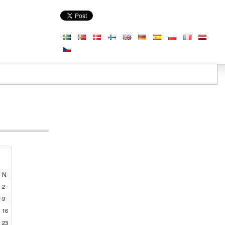
N
2
9
16
23