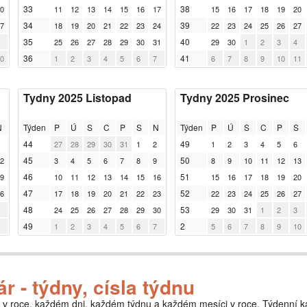
33
38
0
11
12
13
14
15
16
17
15
16
17
18
19
20
34
39
7
18
19
20
21
22
23
24
22
23
24
25
26
27
35
40
25
26
27
28
29
30
31
29
30
1
2
3
4
36
41
0
1
2
3
4
5
6
7
6
7
8
9
10
11
Tydny 2025 Listopad
Tydny 2025 Prosinec
N
Týden
P
Ú
S
C
P
S
N
Týden
P
Ú
S
C
P
S
44
49
27
28
29
30
31
1
2
1
2
3
4
5
6
45
50
2
3
4
5
6
7
8
9
8
9
10
11
12
13
46
51
9
10
11
12
13
14
15
16
15
16
17
18
19
20
47
52
6
17
18
19
20
21
22
23
22
23
24
25
26
27
48
53
24
25
26
27
28
29
30
29
30
31
1
2
3
49
2
1
2
3
4
5
6
7
5
6
7
8
9
10
r - týdny, císla týdnu
 v roce, každém dni, každém týdnu a každém mesíci v roce. Týdenní k