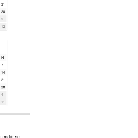
21
28
5
12
N
7
14
21
28
4
11
alendár se