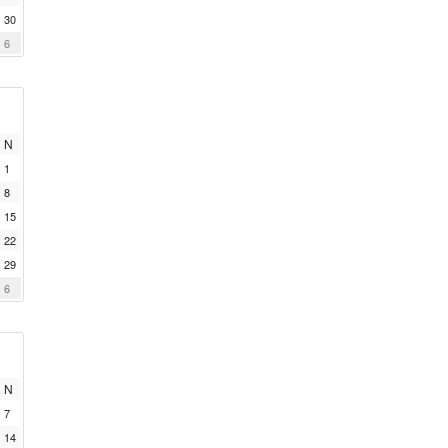
30
6
N
1
8
15
22
29
6
N
7
14