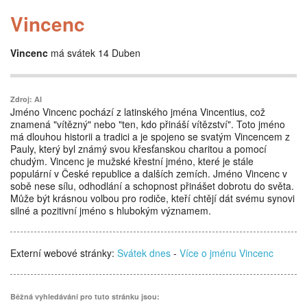
Vincenc
Vincenc
má svátek 14 Duben
Zdroj: AI
Jméno Vincenc pochází z latinského jména Vincentius, což
znamená "vítězný" nebo "ten, kdo přináší vítězství". Toto jméno
má dlouhou historii a tradici a je spojeno se svatým Vincencem z
Pauly, který byl známý svou křesťanskou charitou a pomocí
chudým. Vincenc je mužské křestní jméno, které je stále
populární v České republice a dalších zemích. Jméno Vincenc v
sobě nese sílu, odhodlání a schopnost přinášet dobrotu do světa.
Může být krásnou volbou pro rodiče, kteří chtějí dát svému synovi
silné a pozitivní jméno s hlubokým významem.
Externí webové stránky:
Svátek dnes
-
Více o jménu Vincenc
Běžná vyhledávání pro tuto stránku jsou: