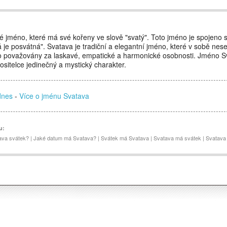
é jméno, které má své kořeny ve slově "svatý". Toto jméno je spojen
rá je posvátná". Svatava je tradiční a elegantní jméno, které v sobě nese 
to považovány za laskavé, empatické a harmonické osobnosti. Jméno S
ositelce jedinečný a mystický charakter.
dnes
-
Více o jménu Svatava
u:
ava svátek? | Jaké datum má Svatava? | Svátek má Svatava | Svatava má svátek | Svatava