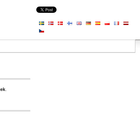
tek
.