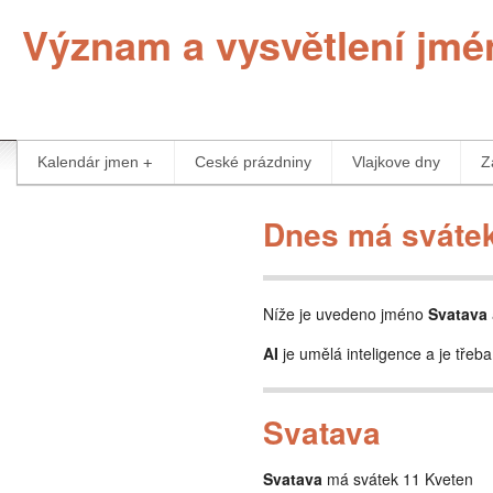
Význam a vysvětlení jmé
Kalendár jmen
Ceské prázdniny
Vlajkove dny
Z
Dnes má svátek
Níže je uvedeno jméno
Svatava
AI
je umělá inteligence a je třeba
Svatava
Svatava
má svátek 11 Kveten