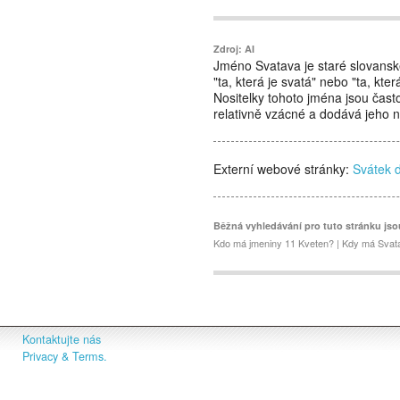
Zdroj: AI
Jméno Svatava je staré slovansk
"ta, která je svatá" nebo "ta, kte
Nositelky tohoto jména jsou čas
relativně vzácné a dodává jeho n
Externí webové stránky:
Svátek 
Běžná vyhledávání pro tuto stránku jso
Kdo má jmeniny 11 Kveten? | Kdy má Svat
Kontaktujte nás
Privacy & Terms.