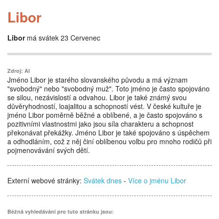
Libor
Libor
má svátek 23 Cervenec
Zdroj: AI
Jméno Libor je starého slovanského původu a má význam
"svobodný" nebo "svobodný muž". Toto jméno je často spojováno
se silou, nezávislostí a odvahou. Libor je také známý svou
důvěryhodností, loajalitou a schopností vést. V české kultuře je
jméno Libor poměrně běžné a oblíbené, a je často spojováno s
pozitivními vlastnostmi jako jsou síla charakteru a schopnost
překonávat překážky. Jméno Libor je také spojováno s úspěchem
a odhodláním, což z něj činí oblíbenou volbu pro mnoho rodičů při
pojmenovávání svých dětí.
Externí webové stránky:
Svátek dnes
-
Více o jménu Libor
Běžná vyhledávání pro tuto stránku jsou: