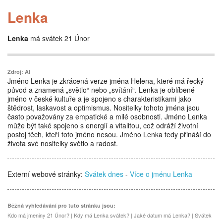
Lenka
Lenka
má svátek 21 Únor
Zdroj: AI
Jméno Lenka je zkrácená verze jména Helena, které má řecký
původ a znamená „světlo“ nebo „svítání“. Lenka je oblíbené
jméno v české kultuře a je spojeno s charakteristikami jako
štědrost, laskavost a optimismus. Nositelky tohoto jména jsou
často považovány za empatické a milé osobnosti. Jméno Lenka
může být také spojeno s energií a vitalitou, což odráží životní
postoj těch, kteří toto jméno nesou. Jméno Lenka tedy přináší do
života své nositelky světlo a radost.
Externí webové stránky:
Svátek dnes
-
Více o jménu Lenka
Běžná vyhledávání pro tuto stránku jsou:
Kdo má jmeniny 21 Únor? | Kdy má Lenka svátek? | Jaké datum má Lenka? | Svátek