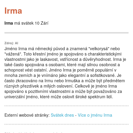
Irma
Irma
má svátek 10 Zárí
Zdroj: AI
Jméno Irma má německý původ a znamená "velkorysá" nebo
"vážená". Toto křestní jméno je spojováno s charakteristickými
vlastnostmi jako je laskavost, vstřícnost a důvěryhodnost. Irma je
také často spojována s osobami, které mají silnou osobnost a
schopnost vést ostatní. Jméno Irma je poměrně populární v
mnoha zemích a je vnímáno jako elegantní a sofistikované. Je
často zkracováno na Irmu nebo Irmuška a může být předmětem
různých přezdívek a milých oslovení. Celkově je jméno Irma
spojováno s pozitivními vlastnostmi a může být považováno za
univerzální jméno, které může oslovit široké spektrum lidí.
Externí webové stránky:
Svátek dnes
-
Více o jménu Irma