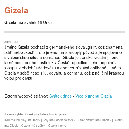
Gizela
Gizela
má svátek 18 Únor
Zdroj: AI
Jméno Gizela pochází z germánského slova „gisil“, což znamená
„štít“ nebo „kost“. Toto jméno má starobylý původ a je spojováno
s válečnickou sílou a ochranou. Gizela je ženské křestní jméno,
které nosí mnoho nositelek v České republice. Jeho popularita
stoupla v období středověku a dodnes zůstává oblíbené. Jméno
Gizela v sobě nese sílu, odvahu a ochranu, což z něj činí krásnou
volbu pro dívku.
Externí webové stránky:
Svátek dnes
-
Více o jménu Gizela
Běžná vyhledávání pro tuto stránku jsou:
Kdo má jmeniny 18 Únor? | Kdy má Gizela svátek? | Jaké datum má Gizela? | Svátek
má Gizela | Gizela má svátek | Gizela jméno