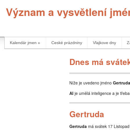
Význam a vysvětlení jmé
Kalendár jmen
Ceské prázdniny
Vlajkove dny
Z
Dnes má svátek
Níže je uvedeno jméno
Gertrud
AI
je umělá inteligence a je třeba
Gertruda
Gertruda
má svátek 17 Listopad