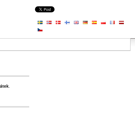
átek
.