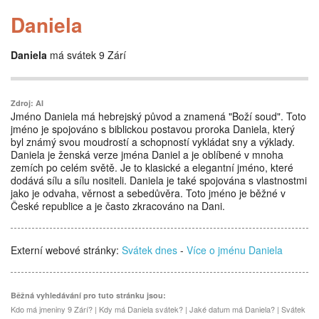
Daniela
Daniela
má svátek 9 Zárí
Zdroj: AI
Jméno Daniela má hebrejský původ a znamená "Boží soud". Toto
jméno je spojováno s biblickou postavou proroka Daniela, který
byl známý svou moudrostí a schopností vykládat sny a výklady.
Daniela je ženská verze jména Daniel a je oblíbené v mnoha
zemích po celém světě. Je to klasické a elegantní jméno, které
dodává sílu a sílu nositeli. Daniela je také spojována s vlastnostmi
jako je odvaha, věrnost a sebedůvěra. Toto jméno je běžné v
České republice a je často zkracováno na Dani.
Externí webové stránky:
Svátek dnes
-
Více o jménu Daniela
Běžná vyhledávání pro tuto stránku jsou:
Kdo má jmeniny 9 Zárí? | Kdy má Daniela svátek? | Jaké datum má Daniela? | Svátek