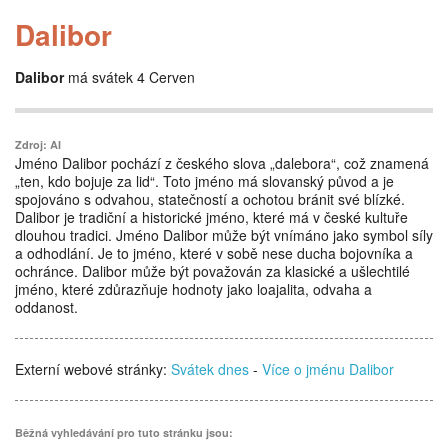
Dalibor
Dalibor
má svátek 4 Cerven
Zdroj: AI
Jméno Dalibor pochází z českého slova „dalebora“, což znamená
„ten, kdo bojuje za lid“. Toto jméno má slovanský původ a je
spojováno s odvahou, statečností a ochotou bránit své blízké.
Dalibor je tradiční a historické jméno, které má v české kultuře
dlouhou tradici. Jméno Dalibor může být vnímáno jako symbol síly
a odhodlání. Je to jméno, které v sobě nese ducha bojovníka a
ochránce. Dalibor může být považován za klasické a ušlechtilé
jméno, které zdůrazňuje hodnoty jako loajalita, odvaha a
oddanost.
Externí webové stránky:
Svátek dnes
-
Více o jménu Dalibor
Běžná vyhledávání pro tuto stránku jsou: