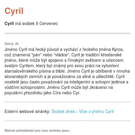
Cyril
Cyril
má svátek 5 Cervenec
Zdroj: AI
Jméno Cyril má řecký původ a vychází z řeckého jména Kyros,
což znamená "pán" nebo "vládce". Cyril je tradiční křesťanské
jméno, které může být spojeno s římským světcem a učencem
svatým Cyrilem, který byl známý pro svou práci na vytvoření
staroslověnského písma a bible. Jméno Cyril je oblíbené v mnoha
slovanských zemích a je považováno za silné a ušlechtilé. Cyril
nositelé jsou často považováni za inteligentní a schopní jedince s
vůdčími schopnostmi. Jméno Cyril může být zkráceno na
populární přezdívku jako Círa nebo Cyr.
Externí webové stránky:
Svátek dnes
-
Více o jménu Cyril
Běžná vyhledávání pro tuto stránku jsou: