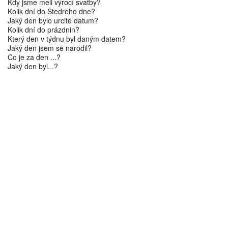
Kdy jsme meli výrocí svatby?
Kolik dní do Štedrého dne?
Jaký den bylo urcité datum?
Kolik dní do prázdnin?
Který den v týdnu byl daným datem?
Jaký den jsem se narodil?
Co je za den ...?
Jaký den byl...?